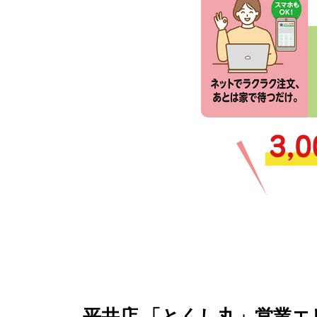
平井店 「とくし丸」営業エ