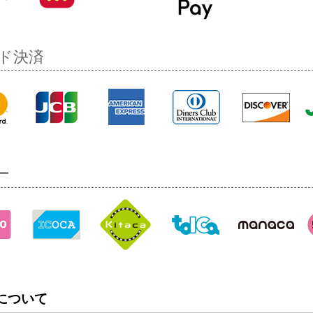
ド決済
ー
について