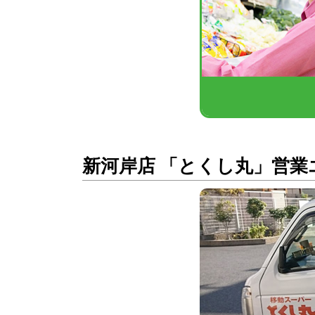
新河岸店 「とくし丸」営業