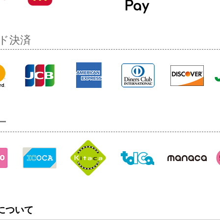
ド決済
ー
について