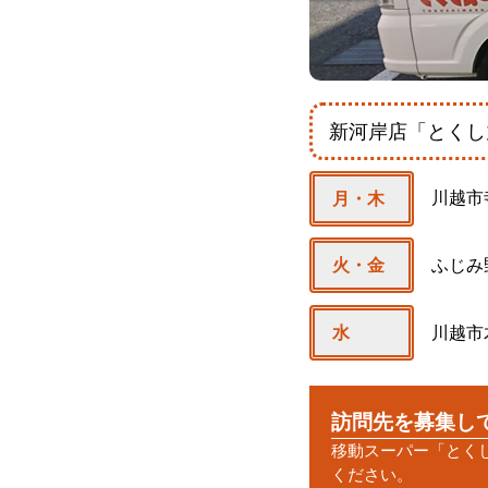
新河岸店「とくし
川越市
月・木
ふじみ
火・金
川越市
水
訪問先を募集し
移動スーパー「とく
ください。