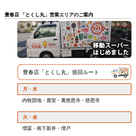
豊春店 「とくし丸」営業エリアのご案内
豊春店「とくし丸」巡回ルート
月・木
内牧団地・鹿室・裏慈恩寺・慈恩寺
火・金
増冨・南下新井・増戸