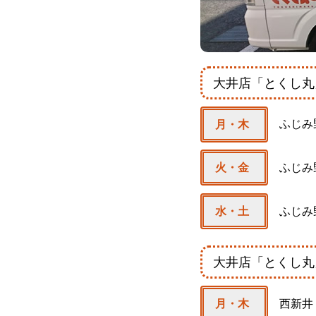
大井店「とくし
ふじみ
月・木
ふじみ
火・金
ふじみ
水・土
大井店「とくし
西新井
月・木