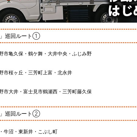
丸」巡回ルート①
野市亀久保・鶴ケ舞・大井中央・ふじみ野
野市桜ヶ丘・三芳町上富・北永井
野市大井・富士見市鶴瀬西・三芳町藤久保
丸」巡回ルート②
・牛沼・東新井・こぶし町