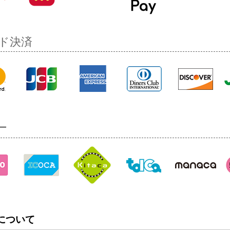
ド決済
ー
について